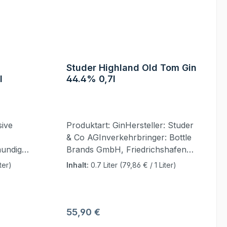
Studer Highland Old Tom Gin
l
44.4% 0,7l
sive
Produktart: GinHersteller: Studer
& Co AGInverkehrbringer: Bottle
mundig
Brands GmbH, Friedrichshafener
 Reife
Str. 11, 14772 Brandenburg,
ter)
Inhalt:
0.7 Liter
(79,86 € / 1 Liter)
hinter
Deutschland Ursprungsland:
mus.
Schweiz
und
en Noten
Regulärer Preis:
55,90 €
stlichen