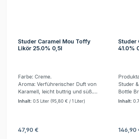
Studer Caramel Mou Toffy
Studer 
Likör 25.0% 0,5l
41.0% 0
Farbe: Creme.
Produktart: Edelbrand He
Aroma: Verführerischer Duft von
Studer &
Karamell, leicht buttrig und süß.
Bottle 
Geschmack: Cremig und samtig
Friedric
Inhalt:
0.5 Liter
(95,80 € / 1 Liter)
Inhalt:
0.7
mit intensiver Karamellnote, leicht
Branden
nussige Untertöne. Abgang: Lang
Ursprun
anhaltend, weich und süß,
erinnert an klassische Schweizer
Regulärer Preis:
Reguläre
47,90 €
146,90 
Confiserie. Vorhang auf für den