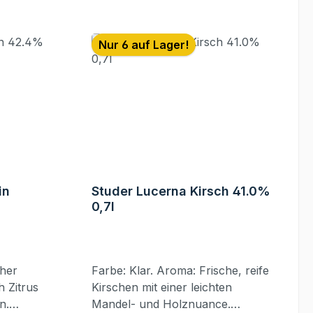
der
anft
Nur 6 auf Lager!
imal
sives
h ihrer
eziellen
e von
mit
t. Der
ugt
in
Studer Lucerna Kirsch 41.0%
0,7l
 – ein
urde der
Farbe: Klar. Aroma: Frische, reife
felbrand
 Zitrus
Kirschen mit einer leichten
n.
Mandel- und Holznuance.
der & Co