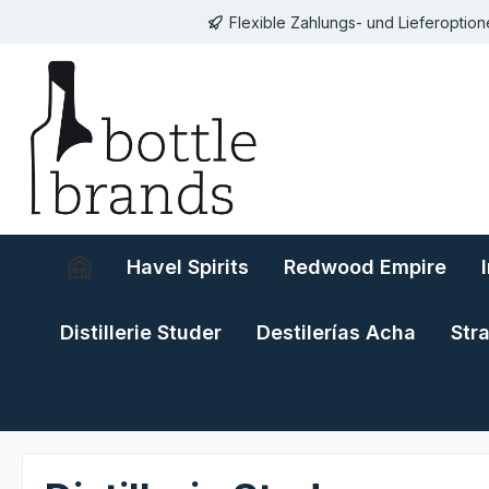
Flexible Zahlungs- und Lieferoptio
springen
Zur Hauptnavigation springen
Havel Spirits
Redwood Empire
Distillerie Studer
Destilerías Acha
Str