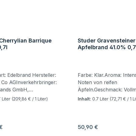
Cherrylian Barrique
Studer Gravensteiner
,7l
Apfelbrand 41.0% 0,7
rsteller:
Farbe: Klar.Aroma: Inten
 Co AGInverkehrbringer:
Noten von reifen
Brands GmbH,
Äpfeln.Geschmack: Voll
hshafener Str. 11, 14772
und weich auf der Zunge.
 Liter
(209,86 € / 1 Liter)
Inhalt:
0.7 Liter
(72,71 € / 1 Li
burg, Deutschland
Äpfel im Vordergrund. Da
gsland: Schweiz
leichte Noten von Apfel
Abgang: Langanhaltend 
fruchtig mit verbleibend
r Preis:
Regulärer Preis:
€
50,90 €
von reifen Äpfeln. Die kö