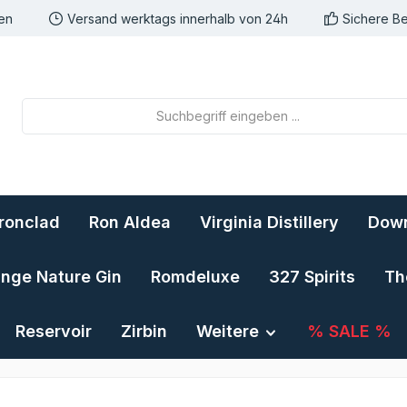
nen
Versand werktags innerhalb von 24h
Sichere B
Ironclad
Ron Aldea
Virginia Distillery
Down
ange Nature Gin
Romdeluxe
327 Spirits
Th
Reservoir
Zirbin
Weitere
% SALE %