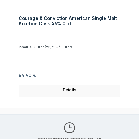
Courage & Conviction American Single Malt
Bourbon Cask 46% 0,7l
Inhalt:
0.7 Liter
(92,71 € / 1 Liter)
Regulärer Preis:
64,90 €
Details
Versand werktags innerhalb von 24h