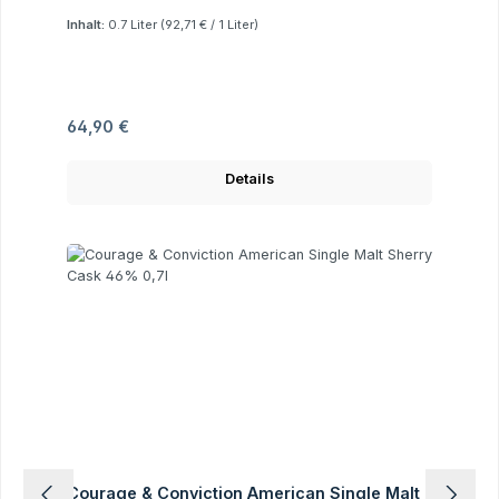
Inhalt:
0.7 Liter
(92,71 € / 1 Liter)
Regulärer Preis:
64,90 €
Details
Courage & Conviction American Single Malt