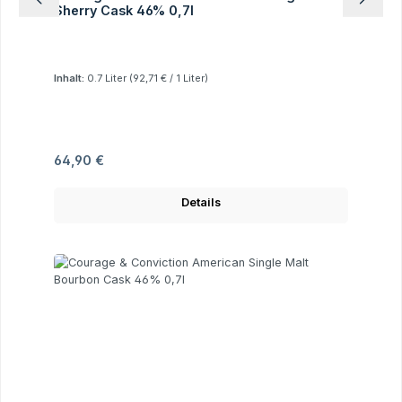
Sherry Cask 46% 0,7l
Inhalt:
0.7 Liter
(92,71 € / 1 Liter)
Regulärer Preis:
64,90 €
Details