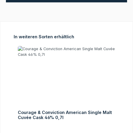
Produktgalerie überspringen
In weiteren Sorten erhältlich
Courage & Conviction American Single Malt
Cuvée Cask 46% 0,7l