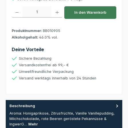
Produkt Anzahl: Gib den gewünschten Wert ein oder benutze die Schaltflächen um die 
In den Warenkorb
Produktnummer:
BB010905
Alkoholgehalt:
46.0% vol.
Deine Vorteile
Sichere Bezahlung
Versandkostenfrei ab 99,- €
Umweltfreundliche Verpackung
Versand werktags innerhalb von 24 Stunden
Beschreibung
Aroma: Honigaprikose, Zitrusfrüchte, Vanille Vanillepudding,
Milchschokolade, rote Beeren geröstete Pekannüsse &
IngwerG…
Mehr