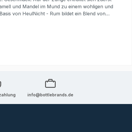
ramell und Mandel im Mund zu einem wohligen und
asis von HeulNicht - Rum bildet ein Blend von
um aus Nicaragua, wird in einer
k verdankt der HeulNicht - Rum Mango und Banane.
e verleiht ihm seine samtige Tiefe. Der
r BeelitzAnschrift: Straße der Einheit 64, 14547
zahlung
info@bottlebrands.de