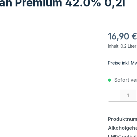
ean Premium 42.0% 0,2l
16,90 
Inhalt:
0.2 Lite
Preise inkl. M
Sofort ver
Produkt Anzahl:
Produktnu
Alkoholgeha
LMIV:
enthäl