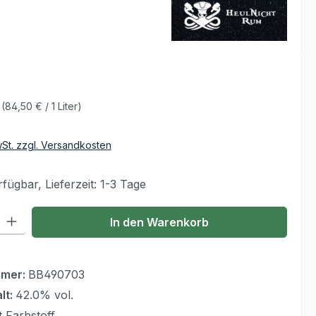
€
r
(84,50 € / 1 Liter)
wSt. zzgl. Versandkosten
fügbar, Lieferzeit: 1-3 Tage
 Gib den gewünschten Wert ein oder benutze die Schaltflächen um die Anzahl
In den Warenkorb
mmer:
BB490703
lt:
42.0% vol.
t Farbstoff