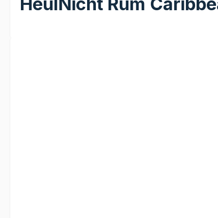
HeulNicht Rum Caribb
Bildergalerie überspringen