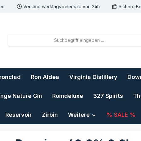
nen
Versand werktags innerhalb von 24h
Sichere B
Ironclad
Ron Aldea
Virginia Distillery
Down
ange Nature Gin
Romdeluxe
327 Spirits
Th
Reservoir
Zirbin
Weitere
% SALE %