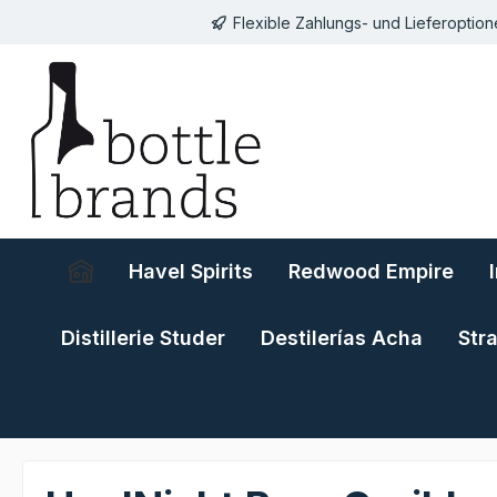
Flexible Zahlungs- und Lieferoptio
springen
Zur Hauptnavigation springen
Havel Spirits
Redwood Empire
Distillerie Studer
Destilerías Acha
Str