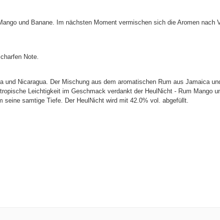
er Mango und Banane. Im nächsten Moment vermischen sich die Aromen nach 
scharfen Note.
ca und Nicaragua. Der Mischung aus dem aromatischen Rum aus Jamaica und 
Die tropische Leichtigkeit im Geschmack verdankt der HeulNicht - Rum Mango 
 seine samtige Tiefe. Der HeulNicht wird mit 42.0% vol. abgefüllt.