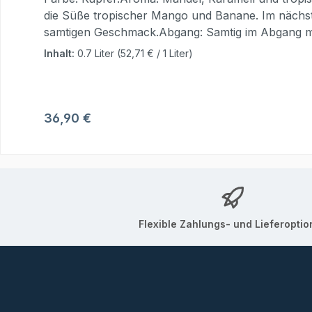
die Süße tropischer Mango und Banane. Im nächs
samtigen Geschmack.Abgang: Samtig im Abgang mit 
Rums aus Jamaica und Nicaragua. Der Mischung a
Inhalt:
0.7 Liter
(52,71 € / 1 Liter)
Spirituosenmanufaktur in Brandenburg der letzte 
Diese wird begleitet durch eine angenehme Süße m
HeulNicht wird mit 42.0% vol. abgefüllt.Produktart
Beelitz, DeutschlandUrsprungsland: Jamaika, Nic
Regulärer Preis:
36,90 €
Flexible Zahlungs- und Lieferopti