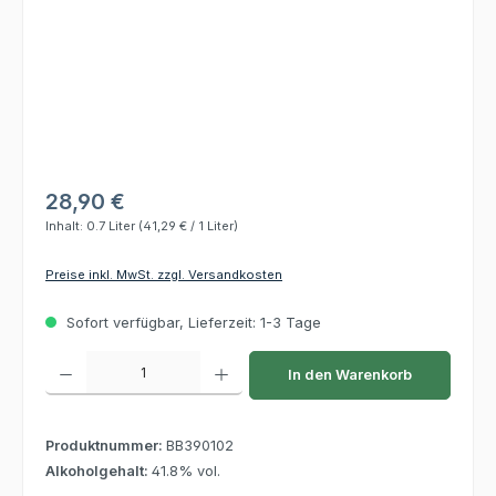
28,90 €
Inhalt:
0.7 Liter
(41,29 € / 1 Liter)
Preise inkl. MwSt. zzgl. Versandkosten
Sofort verfügbar, Lieferzeit: 1-3 Tage
Produkt Anzahl: Gib den gewünschten Wert ein oder benutze die Schaltflächen um die 
In den Warenkorb
Produktnummer:
BB390102
Alkoholgehalt:
41.8% vol.