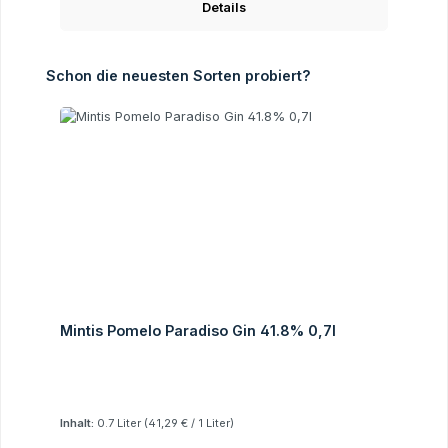
Details
Produktgalerie überspringen
Schon die neuesten Sorten probiert?
Mintis Pomelo Paradiso Gin 41.8% 0,7l
Inhalt:
0.7 Liter
(41,29 € / 1 Liter)