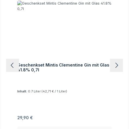
Geschenkset Mintis Clementine Gin mit Glas
41.8% 0,7l
Inhalt:
0.7 Liter
(42,71 € / 1 Liter)
Regulärer Preis:
29,90 €