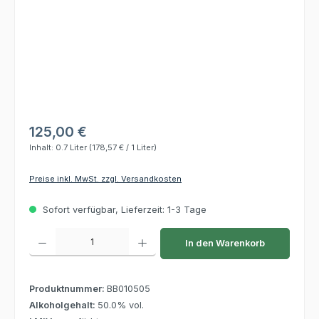
125,00 €
Inhalt:
0.7 Liter
(178,57 € / 1 Liter)
Preise inkl. MwSt. zzgl. Versandkosten
Sofort verfügbar, Lieferzeit: 1-3 Tage
Produkt Anzahl: Gib den gewünschten Wert ein oder benutze die Schaltflächen um die 
In den Warenkorb
Produktnummer:
BB010505
Alkoholgehalt:
50.0% vol.