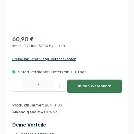
60,90 €
Inhalt:
0.7 Liter
(87,00 € / 1 Liter)
Preise inkl. MwSt. zzgl. Versandkosten
Sofort verfügbar, Lieferzeit: 1-3 Tage
Produkt Anzahl: Gib den gewünschten Wert ein oder benutze die Schaltflächen um die 
In den Warenkorb
Produktnummer:
BB410103
Alkoholgehalt:
41.0% vol.
Deine Vorteile